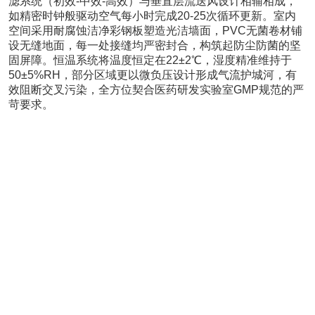
滤系统（初效-中效-高效）与垂直层流送风设计相辅相成，
如精密时钟般驱动空气每小时完成20-25次循环更新。室内
空间采用耐腐蚀洁净彩钢板塑造光洁墙面，PVC无菌卷材铺
设无缝地面，每一处接缝均严密封合，构筑起防尘防菌的坚
固屏障。恒温系统将温度恒定在22±2℃，湿度精准维持于
50±5%RH，部分区域更以微负压设计形成气流护城河，有
效阻断交叉污染，全方位契合医药研发实验室GMP规范的严
苛要求。​