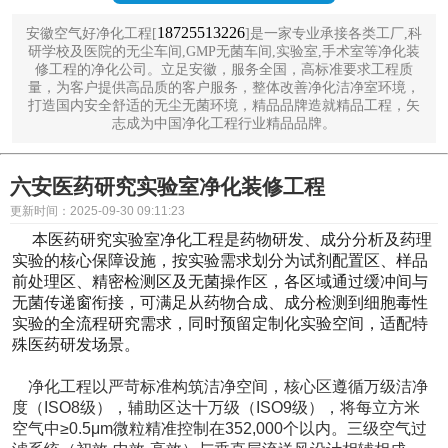
18725513226
安徽空气好净化工程[
]是一家专业承接各类工厂,科
研学校及医院的无尘车间,GMP无菌车间,实验室,手术室等净化装
修工程的净化公司。立足安徽，服务全国，高标准要求工程质
量，为客户提供高品质的客户服务，整体改善净化洁净室环境，
打造国内安全舒适的无尘无菌环境，精品品牌造就精品工程，矢
志成为中国净化工程行业精品品牌。
六安医药研究实验室净化装修工程
更新时间：2025-09-30 09:11:23
本医药研究实验室净化工程是药物研发、成分分析及药理
实验的核心保障设施，按实验需求划分为试剂配置区、样品
前处理区、精密检测区及无菌操作区，各区域通过缓冲间与
无菌传递窗衔接，可满足从药物合成、成分检测到细胞毒性
实验的全流程研究需求，同时预留定制化实验空间，适配特
殊医药研发场景。​
​
净化工程以严苛标准构筑洁净空间，核心区遵循万级洁净
度（ISO8级），辅助区达十万级（ISO9级），将每立方米
空气中≥0.5μm微粒精准控制在352,000个以内。三级空气过