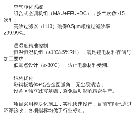
空气净化系统
组合式空调机组（MAU+FFU+DC），换气次数≥15
次/h；
高效过滤器（H13）确保0.5μm颗粒过滤效率
≥99.99%。
温湿度精准控制
恒温恒湿机组（±1℃/±5%RH），满足锂电材料存储与
加工要求；
低露点设计（≤-30℃），防止电极材料受潮。
结构优化
彩钢板墙体+铝合金圆弧角，无尘易清洁；
设备区独立减震基础，避免振动影响精密生产。
项目采用模块化施工，实现快速投产，目前车间已通过
环评验收，各项指标均优于行业标准。