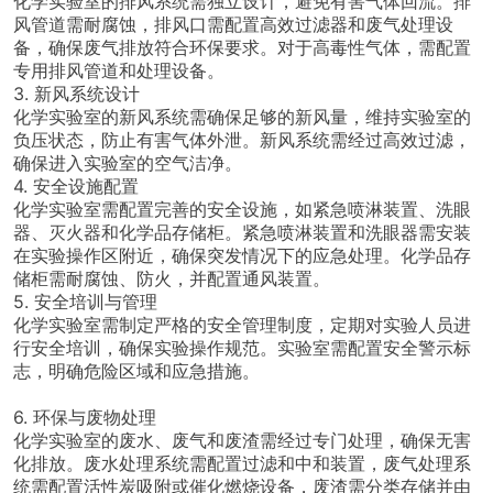
化学实验室的排风系统需独立设计，避免有害气体回流。排
风管道需耐腐蚀，排风口需配置高效过滤器和废气处理设
备，确保废气排放符合环保要求。对于高毒性气体，需配置
专用排风管道和处理设备。
3. 新风系统设计
化学实验室的新风系统需确保足够的新风量，维持实验室的
负压状态，防止有害气体外泄。新风系统需经过高效过滤，
确保进入实验室的空气洁净。
4. 安全设施配置
化学实验室需配置完善的安全设施，如紧急喷淋装置、洗眼
器、灭火器和化学品存储柜。紧急喷淋装置和洗眼器需安装
在实验操作区附近，确保突发情况下的应急处理。化学品存
储柜需耐腐蚀、防火，并配置通风装置。
5. 安全培训与管理
化学实验室需制定严格的安全管理制度，定期对实验人员进
行安全培训，确保实验操作规范。实验室需配置安全警示标
志，明确危险区域和应急措施。
6. 环保与废物处理
化学实验室的废水、废气和废渣需经过专门处理，确保无害
化排放。废水处理系统需配置过滤和中和装置，废气处理系
统需配置活性炭吸附或催化燃烧设备，废渣需分类存储并由