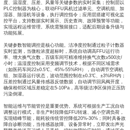
度、温湿度、压差、风量等关键参数的实时采集；控制层以
PLC控制器为核心，联动FFU风机过滤单元、空调机组、加
湿器、除湿机等设备，执行调控指令；应用层搭建可视化监
控平台，支持数据实时展示、历史查询、故障预警等功能，
实现远程运维管理。系统需预留接口，适配后期设备升级与
功能拓展。
关键参数智能调控是核心功能。洁净度控制通过粒子计数器
实时监测，当微粒浓度超标时，系统自动调高FFU运行功
率、增大换气次数，百级车间可精准维持换气次数≥500次/
小时；温湿度控制采用变频调节技术，根据不同区域需求
（如医药车间22±0.5℃、45%-55%RH），自动调节空调机
组、加湿器运行状态，波动范围控制在±0.3℃、±3%RH内；
压差控制通过风量传感器反馈数据，自动调节回风阀开度，
确保相邻区域压差稳定在5-10Pa，高等级洁净区保持正压防
污染倒灌。
智能运维与节能管控是重要优势。系统可根据生产工况自动
调整运行模式，非生产时段降低FFU转速、减小空调负荷，
实现错峰节能，能耗较传统管控降低20%-30%；同时具备故
障自诊断功能，当传感器故障、设备异常时，立即发出声光