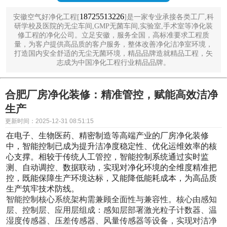
18725513226
安徽空气好净化工程[
]是一家专业承接各类工厂,科
研学校及医院的无尘车间,GMP无菌车间,实验室,手术室等净化装
修工程的净化公司。立足安徽，服务全国，高标准要求工程质
量，为客户提供高品质的客户服务，整体改善净化洁净室环境，
打造国内安全舒适的无尘无菌环境，精品品牌造就精品工程，矢
志成为中国净化工程行业精品品牌。
合肥厂房净化装修：精准管控，赋能高效洁净
生产
更新时间：2025-12-31 08:51:15
在电子、生物医药、精密制造等高端产业的厂房净化装修
中，智能控制已成为提升洁净度稳定性、优化运维效率的核
心支撑。相较于传统人工管控，智能控制系统通过实时监
测、自动调控、数据联动，实现对净化环境的全维度精准把
控，既能保障生产环境达标，又能降低能耗成本，为高品质
生产筑牢技术防线。
智能控制核心系统架构需兼顾全面性与兼容性。核心由感知
层、控制层、应用层组成：感知层部署激光粒子计数器、温
湿度传感器、压差传感器、风量传感器等设备，实现对洁净