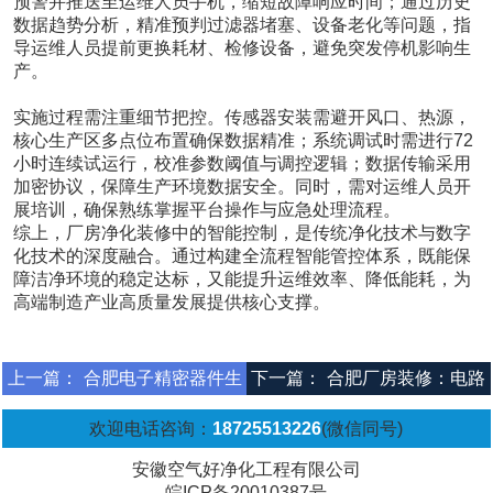
预警并推送至运维人员手机，缩短故障响应时间；通过历史
数据趋势分析，精准预判过滤器堵塞、设备老化等问题，指
导运维人员提前更换耗材、检修设备，避免突发停机影响生
产。
实施过程需注重细节把控。传感器安装需避开风口、热源，
核心生产区多点位布置确保数据精准；系统调试时需进行72
小时连续试运行，校准参数阈值与调控逻辑；数据传输采用
加密协议，保障生产环境数据安全。同时，需对运维人员开
展培训，确保熟练掌握平台操作与应急处理流程。
综上，厂房净化装修中的智能控制，是传统净化技术与数字
化技术的深度融合。通过构建全流程智能管控体系，既能保
障洁净环境的稳定达标，又能提升运维效率、降低能耗，为
高端制造产业高质量发展提供核心支撑。
上一篇：
合肥电子精密器件生
下一篇：
合肥厂房装修：电路
产车间净化装修工程
板制造车间净化装修工程
欢迎电话咨询：
18725513226
(微信同号)
安徽空气好净化工程有限公司
皖ICP备20010387号