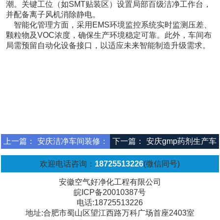
潮。关键工位（如SMT贴装区）设置局部百级洁净工作台，
并配备离子风机消除静电。
智能化管理方面，采用EMS环境监控系统实时监测压差、
颗粒物及VOC浓度，确保生产环境稳定可靠。此外，车间布
局需预留自动化设备接口，以适应未来智能制造升级需求。
上一篇：
安庆洁净车间装修：
下一篇：
安庆gmp药剂生产车
行业创新之数字化与绿色化转
间净化工程
欢迎电话咨询：
18725513226
(微信同号)
型
安徽空气好净化工程有限公司
皖ICP备20010387号
电话:18725513226
地址:合肥市蜀山区望江西路万科广场首座2403室