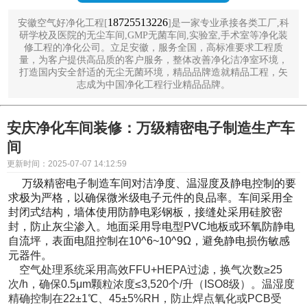
18725513226
安徽空气好净化工程[
]是一家专业承接各类工厂,科
研学校及医院的无尘车间,GMP无菌车间,实验室,手术室等净化装
修工程的净化公司。立足安徽，服务全国，高标准要求工程质
量，为客户提供高品质的客户服务，整体改善净化洁净室环境，
打造国内安全舒适的无尘无菌环境，精品品牌造就精品工程，矢
志成为中国净化工程行业精品品牌。
安庆净化车间装修：万级精密电子制造生产车
间
更新时间：2025-07-07 14:12:59
万级精密电子制造车间对洁净度、温湿度及静电控制的要
求极为严格，以确保微米级电子元件的良品率。车间采用全
封闭式结构，墙体使用防静电彩钢板，接缝处采用硅胶密
封，防止灰尘渗入。地面采用导电型PVC地板或环氧防静电
自流坪，表面电阻控制在10^6~10^9Ω，避免静电损伤敏感
元器件。
空气处理系统采用高效FFU+HEPA过滤，换气次数≥25
次/h，确保0.5μm颗粒浓度≤3,520个/升（ISO8级）。温湿度
精确控制在22±1℃、45±5%RH，防止焊点氧化或PCB受