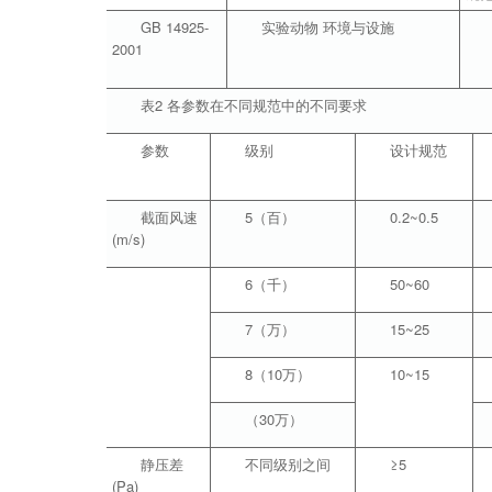
GB 14925-
实验动物 环境与设施
2001
表2 各参数在不同规范中的不同要求
参数
级别
设计规范
截面风速
5（百）
0.2~0.5
(m/s)
6（千）
50~60
7（万）
15~25
8（10万）
10~15
（30万）
静压差
不同级别之间
≥5
(Pa)