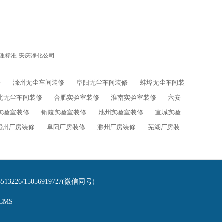
理标准-安庆净化公司
修
滁州无尘车间装修
阜阳无尘车间装修
蚌埠无尘车间装
北无尘车间装修
合肥实验室装修
淮南实验室装修
六安
实验室装修
铜陵实验室装修
池州实验室装修
宣城实验
宿州厂房装修
阜阳厂房装修
滁州厂房装修
芜湖厂房装
6/15056919727(微信同号)
CMS