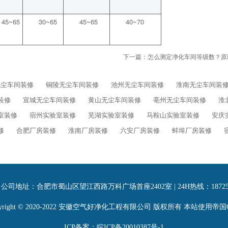
45~65
30~65
45~65
40~70
下一篇：
怎么测定净化车间等级数？原
无尘车间装修
铜陵无尘车间装修
池州无尘车间装修
淮南无尘车间装
装修
宣城无尘车间装修
黄山无尘车间装修
亳州无尘车间装修
淮
室装修
宿州实验室装修
芜湖实验室装修
马鞍山实验室装修
安庆
修
合肥厂房装修
淮南厂房装修
六安厂房装修
蚌埠厂房装修
地址：合肥市蜀山区望江西路万科广场首座2402室 | 24H热线：1872551322
pyright © 2020-2022 安徽空气好净化工程有限公司 版权所有
本站使用帝国
ICP备案：皖ICP备20010387号-1