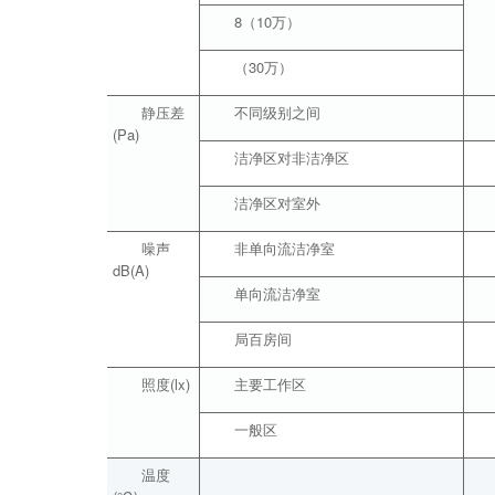
8（10万）
（30万）
静压差
不同级别之间
(Pa)
洁净区对非洁净区
洁净区对室外
噪声
非单向流洁净室
dB(A)
单向流洁净室
局百房间
照度(lx)
主要工作区
一般区
温度