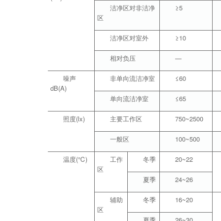
洁净区对非洁净
≥5
区
洁净区对室外
≥10
相对负压
—
噪声
非单向流洁净室
≤60
dB(A)
单向流洁净室
≤65
照度(lx)
主要工作区
750~2500
一般区
100~500
温度(℃)
工作
冬季
20~22
区
夏季
24~26
辅助
冬季
16~20
区
夏季
26~30