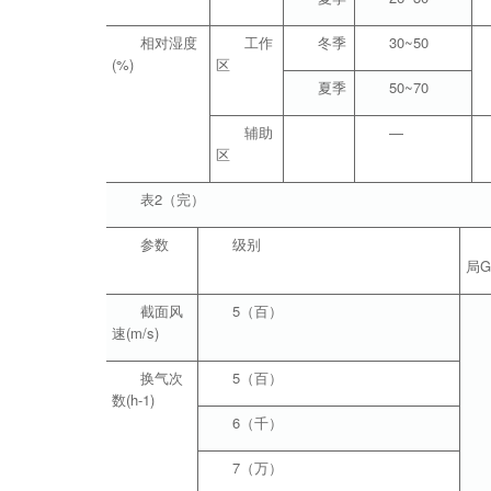
相对湿度
工作
冬季
30~50
(%)
区
夏季
50~70
辅助
—
区
表2（完）
参数
级别
局G
截面风
5（百）
速(m/s)
换气次
5（百）
数(h-1)
6（千）
7（万）